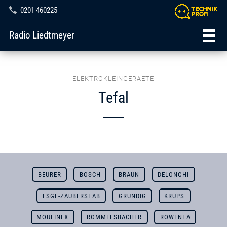
0201 460225
Radio Liedtmeyer
ELEKTROKLEINGERAETE
Tefal
BEURER
BOSCH
BRAUN
DELONGHI
ESGE-ZAUBERSTAB
GRUNDIG
KRUPS
MOULINEX
ROMMELSBACHER
ROWENTA