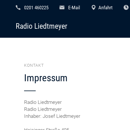
0201 460225
E-Mail
Anfahrt
Radio Liedtmeyer
KONTAKT
Impressum
Radio Liedtmeyer
Radio Liedtmeyer
Inhaber: Josef Liedtmeyer
Heisinger Straße 495